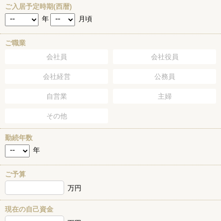
ご入居予定時期(西暦)
年
月頃
ご職業
会社員
会社役員
会社経営
公務員
自営業
主婦
その他
勤続年数
年
ご予算
万円
現在の自己資金