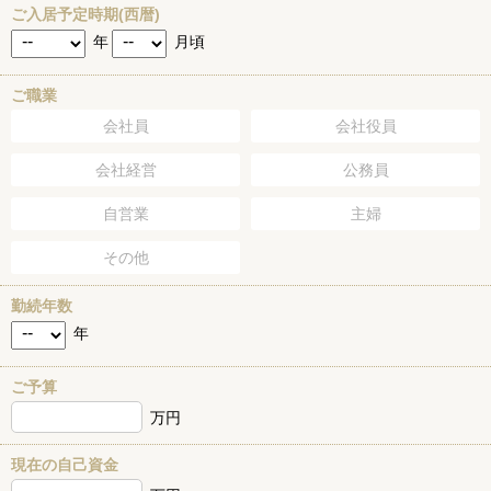
ご入居予定時期(西暦)
年
月頃
ご職業
会社員
会社役員
会社経営
公務員
自営業
主婦
その他
勤続年数
年
ご予算
万円
現在の自己資金