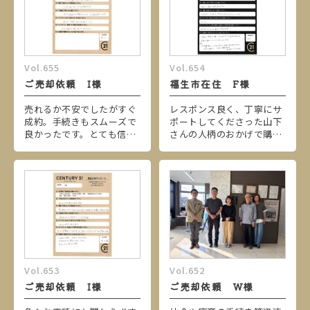
Vol.655
Vol.654
ご売却依頼 I様
福生市在住 F様
売れるか不安でしたがすぐ
レスポンス良く、丁寧にサ
成約。手続きもスムーズで
ポートしてくださった山下
良かったです。とても信用
さんの人柄のおかげで購入
できて感じの良い方ばかり
に繋がりました。とても良
でした。
いマイホーム購入の体験と
なりました。
Vol.653
Vol.652
ご売却依頼 I様
ご売却依頼 W様