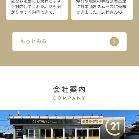
急なお電話にも関わらずす
仲介や廃棄の手続き等迅速
ぐ対応してくれた。話も分
に対応頂きスムーズに売却
かりやすく納得できて、お
できました。志村さんの人
願いして良かったです！
柄や知識の多さに驚きまし
た！！
もっとみる
会社案内
COMPANY