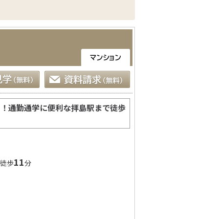
す！通勤通学に便利な拝島駅まで徒歩
）
11
徒歩
分