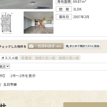
専有面積
69.87m²
間 取
3LDK
築年月
2007年2月
チェックした物件を
オススメ順
新着順
価格の安い順
価格の高い順
件】 1件〜2件を表示
五日市線
せ