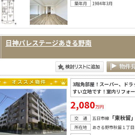
築年月
1984年3月
日神パレステージあきる野南
3階角部屋！スーパー、ドラ
すい立地です！室内リフォ
2,080
万円
「東秋留
交 通
五日市線
所在地
あきる野市秋留１丁目