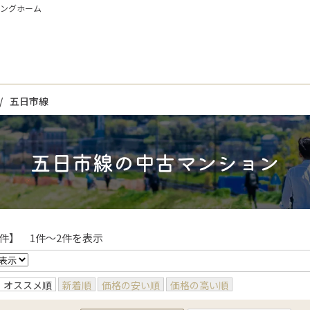
イングホーム
五日市線
五日市線の中古マンション
件】 1件〜2件を表示
オススメ順
新着順
価格の安い順
価格の高い順