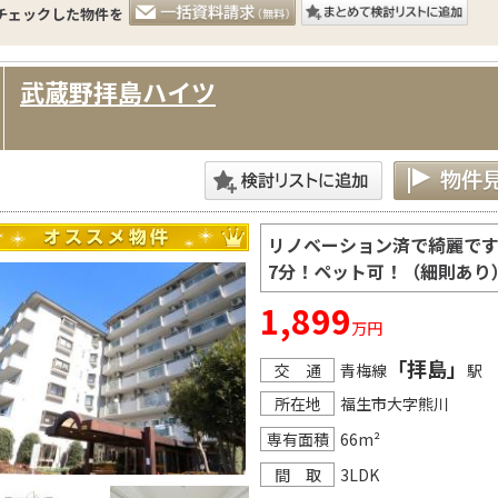
チェックした物件を
武蔵野拝島ハイツ
リノベーション済で綺麗で
7分！ペット可！（細則あり
1,899
万円
「拝島」
交 通
青梅線
駅 
所在地
福生市大字熊川
専有面積
66m²
間 取
3LDK