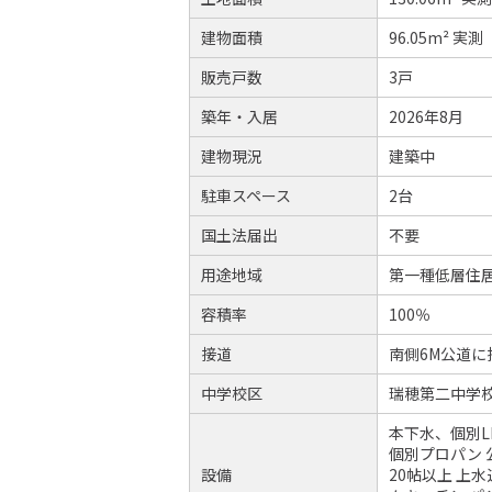
建物面積
96.05m² 実測
販売戸数
3戸
築年・入居
2026年8月
建物現況
建築中
駐車スペース
2台
国土法届出
不要
用途地域
第一種低層住
容積率
100％
接道
南側6M公道に
中学校区
瑞穂第二中学校
本下水、個別L
個別プロパン 
設備
20帖以上 上