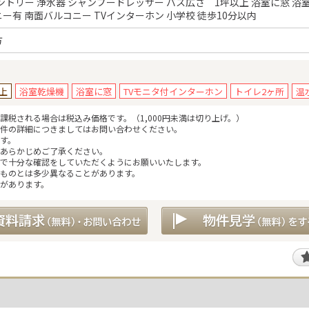
ントリー 浄水器 シャンプードレッサー バス広さ 1坪以上 浴室に窓 浴室
ー有 南面バルコニー TVインターホン 小学校 徒歩10分以内
方
以上
浴室乾燥機
浴室に窓
TVモニタ付インターホン
トイレ2ヶ所
温
税される場合は税込み価格です。（1,000円未満は切り上げ。）
件の詳細につきましてはお問い合わせください。
す。
あらかじめご了承ください。
で十分な確認をしていただくようにお願いいたします。
ものとは多少異なることがあります。
があります。