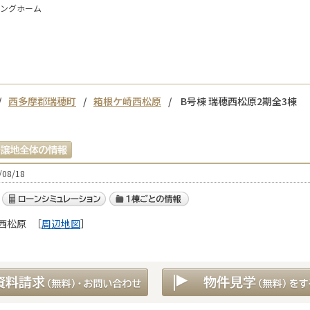
イングホーム
西多摩郡瑞穂町
箱根ケ崎西松原
B号棟 瑞穂西松原2期全3棟
08/18
西松原
［
周辺地図
］