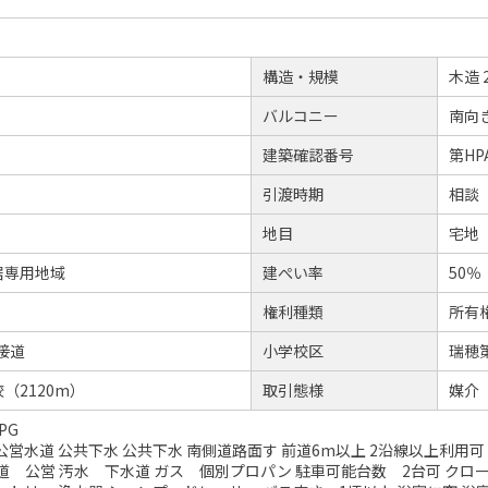
構造・規模
木造 
バルコニー
南向
建築確認番号
第HPA
引渡時期
相談
地目
宅地
居専用地域
建ぺい率
50％
権利種類
所有
接道
小学校区
瑞穂
（2120m）
取引態様
媒介
PG
公営水道 公共下水 公共下水 南側道路面す 前道6m以上 2沿線以上利用可
水道 公営 汚水 下水道 ガス 個別プロパン 駐車可能台数 2台可 クロ