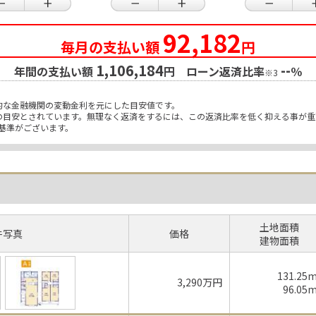
92,182
毎月の支払い額
円
1,106,184
--
年間の支払い額
円 ローン返済比率
％
※3
的な金融機関の変動金利を元にした目安値です。
限の目安とされています。無理なく返済をするには、この返済比率を低く抑える事が
基準がございます。
土地面積
件写真
価格
建物面積
131.25
3,290万円
96.05