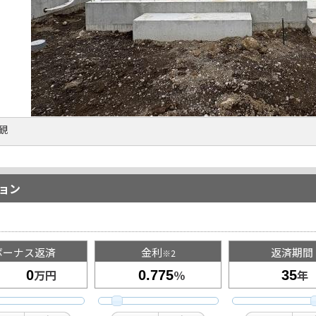
外観
ョン
ボーナス返済
金利
返済期間
※2
万円
％
年