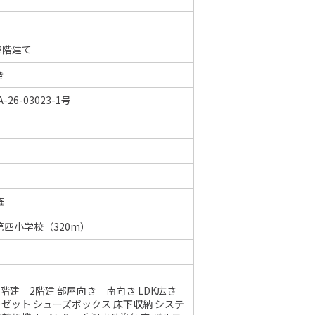
2階建て
き
-26-03023-1号
権
第四小学校（320m）
 階建 2階建 部屋向き 南向き LDK広さ
ーゼット シューズボックス 床下収納 システ