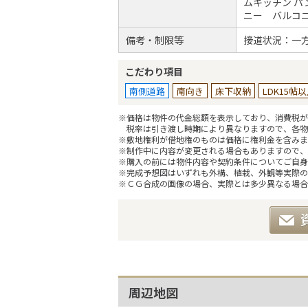
ムキッチン パ
ニー バルコニ
備考・制限等
接道状況：一
こだわり項目
南側道路
南向き
床下収納
LDK15帖
※価格は物件の代金総額を表示しており、消費税が課
税率は引き渡し時期により異なりますので、各物
※敷地権利が借地権のものは価格に権利金を含みま
※制作中に内容が変更される場合もありますので、
※購入の前には物件内容や契約条件についてご自身
※完成予想図はいずれも外構、植栽、外観等実際の
※ＣＧ合成の画像の場合、実際とは多少異なる場合
周辺地図