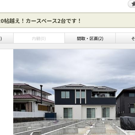
20帖越え！カースペース2台です！
)
内観(0)
間取・区画(2)
そ