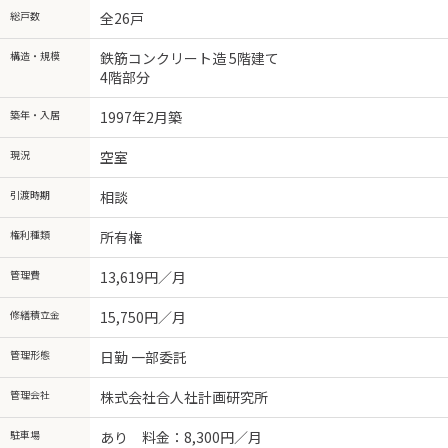
総戸数
全26戸
構造・規模
鉄筋コンクリート造 5階建て
4階部分
築年・入居
1997年2月築
現況
空室
引渡時期
相談
権利種類
所有権
管理費
13,619円／月
修繕積立金
15,750円／月
管理形態
日勤 一部委託
管理会社
株式会社合人社計画研究所
駐車場
あり 料金：8,300円／月