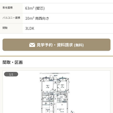
専有面積
63m² (壁芯)
バルコニー面積
10m² 南西向き
間取
3LDK
見学予約・資料請求
(無料)
間取・区画
1/1