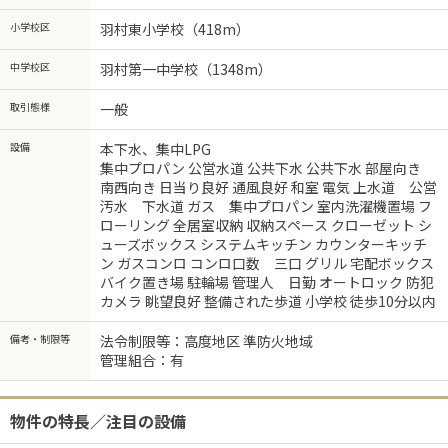
小学校区
羽村東小学校（418m）
中学校区
羽村第一中学校（1348m）
取引態様
一般
設備
本下水、集中LPG
集中プロパン 公営水道 公共下水 公共下水 部屋向き
南西向き 日当り良好 通風良好 和室 電気 上水道 公営
汚水 下水道 ガス 集中プロパン 室内洗濯機置場 フ
ローリング 全居室収納 収納スペース クローゼット シ
ューズボックス システムキッチン カウンターキッチ
ン ガスコンロ コンロ口数 三口 グリル 宅配ボックス
バイク置き場 駐輪場 管理人 日勤 オートロック 防犯
カメラ 眺望良好 整備された歩道 小学校 徒歩10分以内
備考・制限等
法令制限等：高度地区 準防火地域
管理組合：有
物件の特長／注目の設備