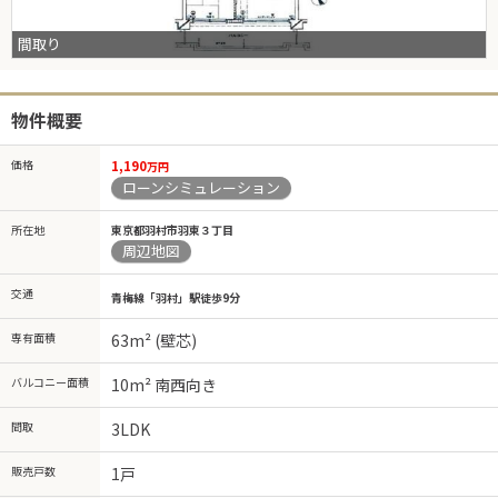
間取り
物件概要
価格
1,190
万円
ローンシミュレーション
所在地
東京都羽村市羽東３丁目
周辺地図
交通
青梅線「羽村」駅徒歩9分
専有面積
63m² (壁芯)
バルコニー面積
10m² 南西向き
間取
3LDK
販売戸数
1戸