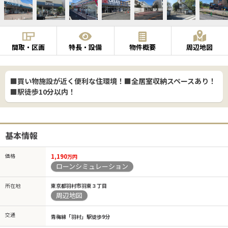
間取・区画
特長・設備
物件概要
周辺地図
■買い物施設が近く便利な住環境！■全居室収納スペースあり！
■駅徒歩10分以内！
基本情報
価格
1,190
万円
ローンシミュレーション
所在地
東京都羽村市羽東３丁目
周辺地図
交通
青梅線「羽村」駅徒歩9分