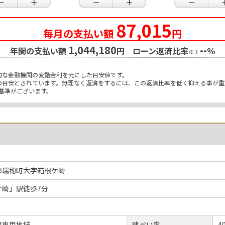
87,015
毎月の支払い額
円
1,044,180
--
年間の支払い額
円 ローン返済比率
％
※3
的な金融機関の変動金利を元にした目安値です。
限の目安とされています。無理なく返済をするには、この返済比率を低く抑える事が
基準がございます。
郡瑞穂町大字箱根ケ崎
ケ崎」駅徒歩7分
居専用地域
建ぺい率
4