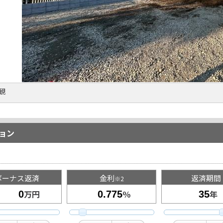
外観
ョン
ボーナス返済
金利
返済期間
※2
万円
％
年