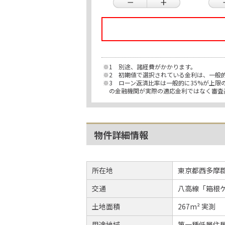
※1 別途、諸経費がかかります。
※2 初期値で選択されている金利は、一般
※3 ローン返済比率は一般的に35%が上
の金融機関が実際の適応金利ではなく審査
物件詳細情報
所在地
東京都西多摩
交通
八高線「箱根
土地面積
267m² 実測
用途地域
第一種低層住