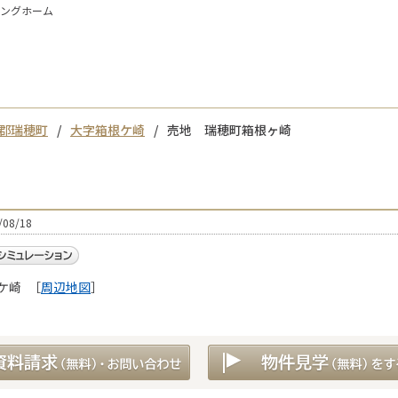
イングホーム
郡瑞穂町
大字箱根ケ崎
売地 瑞穂町箱根ヶ崎
08/18
ケ崎
［
周辺地図
］