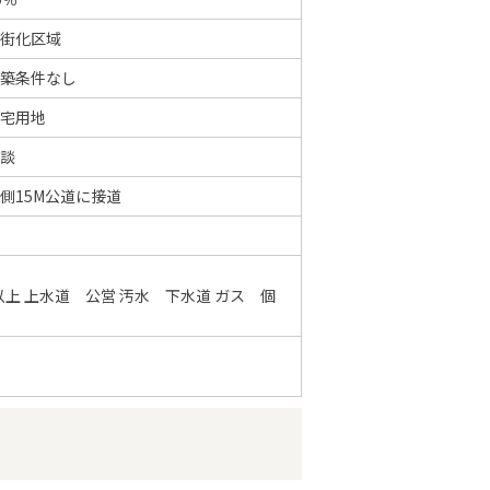
街化区域
築条件なし
宅用地
談
側15M公道に接道
以上 上水道 公営 汚水 下水道 ガス 個