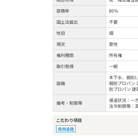
容積率
80％
国土法届出
不要
地目
畑
現況
更地
権利種類
所有権
取引態様
一般
本下水、個別L
設備
個別プロパン 
別プロパン 建
接道状況：一
備考・制限等
法令制限等：高
こだわり項目
南側道路