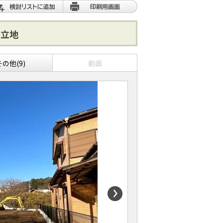
の立地
その他(9)
動画