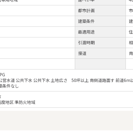
都市計画
市
建築条件
建
最適用途
住
引渡時期
相
接道
南
PG
公営水道 公共下水 公共下水 土地広さ 50坪以上 南側道路面す 前道6m
築条件なし
方
度地区 準防火地域