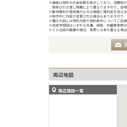
※価格は物件の代金総額を表示しており、消費税が課
税率は引き渡し時期により異なりますので、各物
※敷地権利が借地権のものは価格に権利金を含みま
※制作中に内容が変更される場合もありますので、
※購入の前には物件内容や契約条件についてご自身
※完成予想図はいずれも外構、植栽、外観等実際の
※ＣＧ合成の画像の場合、実際とは多少異なる場合
周辺地図
周辺施設一覧