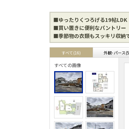
■ゆったりくつろげる19帖LDK
■買い置きに便利なパントリー
■季節物の衣類もスッキリ収納で
すべて(16)
外観･パース(5
すべての画像