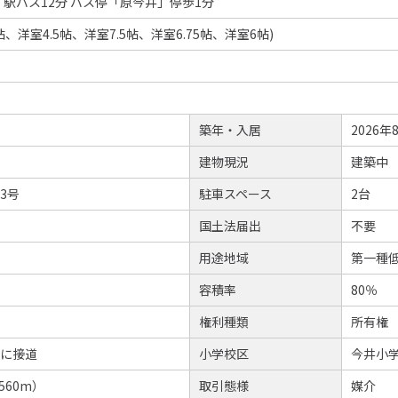
駅バス12分 バス停「原今井」停歩1分
19帖、洋室4.5帖、洋室7.5帖、洋室6.75帖、洋室6帖)
築年・入居
2026年
建物現況
建築中
83号
駐車スペース
2台
国土法届出
不要
用途地域
第一種
容積率
80％
権利種類
所有権
道に接道
小学校区
今井小学
560m）
取引態様
媒介