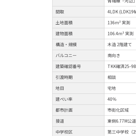
青梅線「河辺」
間取
4LDK (LDK
土地面積
136m² 実測
建物面積
106.4m² 実測
構造・規模
木造 2階建て
バルコニー
南向き
建築確認番号
TKK確済25-9
引渡時期
相談
地目
宅地
建ぺい率
40％
都市計画
市街化区域
接道
東側6.77M公
中学校区
第三中学校（2