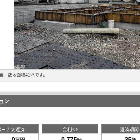
観 敷地面積41坪です。
ョン
ボーナス返済
金利
返済期間
※2
万円
％
年