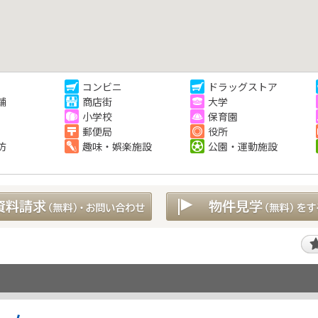
コンビニ
ドラッグストア
舗
商店街
大学
小学校
保育園
郵便局
役所
防
趣味・娯楽施設
公園・運動施設