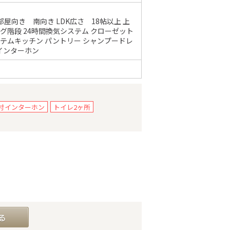
部屋向き 南向き LDK広さ 18帖以上 上
グ階段 24時間換気システム クローゼット
ステムキッチン パントリー シャンプードレ
Vインターホン
タ付インターホン
トイレ2ヶ所