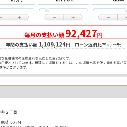
92,427
毎月の支払い額
円
1,109,124
--
年間の支払い額
円 ローン返済比率
％
※3
的な金融機関の変動金利を元にした目安値です。
限の目安とされています。無理なく返済をするには、この返済比率を低く抑える事が
基準がございます。
今井２丁目
駅徒歩22分