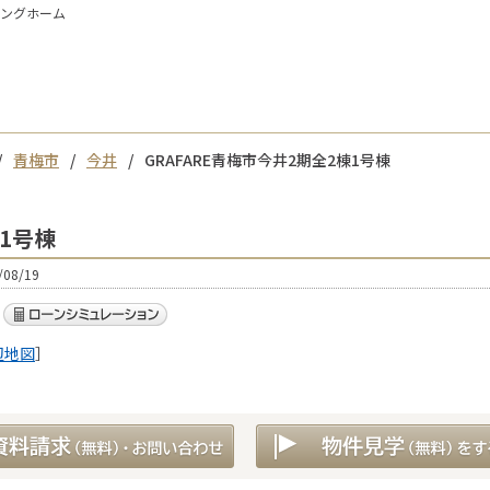
イングホーム
青梅市
今井
GRAFARE青梅市今井2期全2棟1号棟
棟1号棟
08/19
辺地図
］