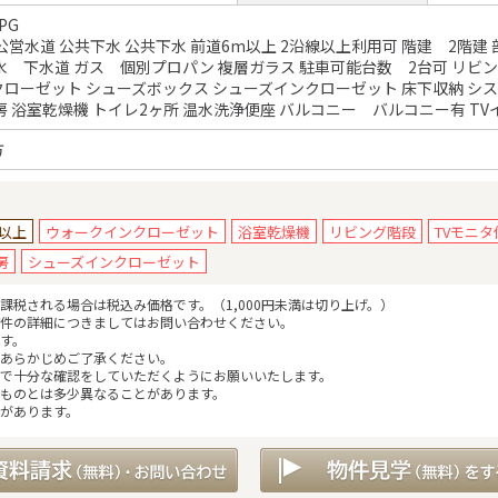
PG
公営水道 公共下水 公共下水 前道6m以上 2沿線以上利用可 階建 2階建 
水 下水道 ガス 個別プロパン 複層ガラス 駐車可能台数 2台可 リビン
ローゼット シューズボックス シューズインクローゼット 床下収納 シ
房 浴室乾燥機 トイレ2ヶ所 温水洗浄便座 バルコニー バルコニー有 T
方
帖以上
ウォークインクローゼット
浴室乾燥機
リビング階段
TVモニ
房
シューズインクローゼット
税される場合は税込み価格です。（1,000円未満は切り上げ。）
件の詳細につきましてはお問い合わせください。
す。
あらかじめご了承ください。
で十分な確認をしていただくようにお願いいたします。
ものとは多少異なることがあります。
があります。