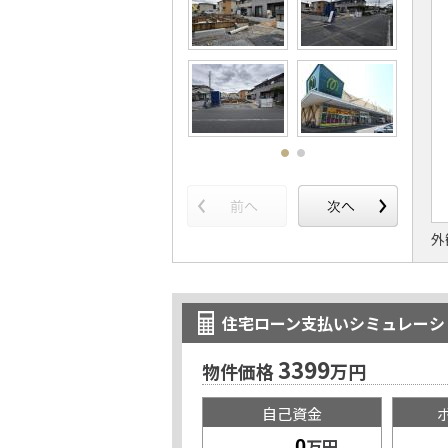
外
住宅ローン支払いシミュレーシ
3399
物件価格
万円
自己資金
万円