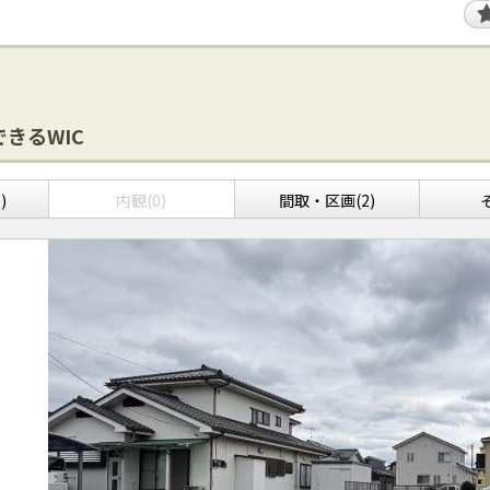
きるWIC
)
内観(0)
間取・区画(2)