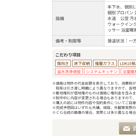
本下水、個別L
個別プロパン 
設備
水道 公営 汚
ウォークインク
ッサー 浴室暖
備考・制限等
接道状況：一
こだわり項目
南向き
床下収納
複層ガラス
LDK15
温水洗浄便座
システムキッチン
浴室暖
※価格は物件の代金総額を表示しており、消費税が課
税率は引き渡し時期により異なりますので、各物
※敷地権利が借地権のものは価格に権利金を含みま
※制作中に内容が変更される場合もありますので、
※購入の前には物件内容や契約条件についてご自身
※完成予想図はいずれも外構、植栽、外観等実際の
※ＣＧ合成の画像の場合、実際とは多少異なる場合