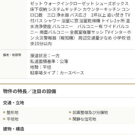
ゼット ウォークインクローゼット シューズボックス
床下収納 システムキッチン カウンターキッチン コン
ロ口数 三口 浄水器 バス広さ 1坪以上 追い焚き TV
付バス シャワー 浴室に窓 浴室乾燥機 トイレ2ヶ所 温
水洗浄便座 バルコニー バルコニー有 ワイドバルコ
ニー 南面バルコニー 全居室複層サッシ TVインターホ
ン 火災警報器（報知機） 周辺交通量少なめ 小学校 徒
歩10分以内
備考・制限等
接道状況：一方
私道面積基準：公簿
地勢：平坦
駐車場タイプ：カースペース
物件の特長／注目の設備
交通・立地
整形地
区画整理及び分譲地
平坦地
閑静な住宅地
建物・構造