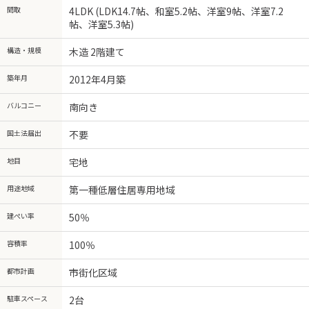
間取
4LDK (LDK14.7帖、和室5.2帖、洋室9帖、洋室7.2
帖、洋室5.3帖)
構造・規模
木造 2階建て
築年月
2012年4月築
バルコニー
南向き
国土法届出
不要
地目
宅地
用途地域
第一種低層住居専用地域
建ぺい率
50％
容積率
100％
都市計画
市街化区域
駐車スペース
2台