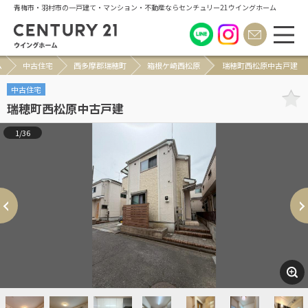
青梅市・羽村市の一戸建て・マンション・不動産ならセンチュリー21ウイングホーム
ム
中古住宅
西多摩郡瑞穂町
箱根ケ崎西松原
瑞穂町西松原中古戸建
中古住宅
瑞穂町西松原中古戸建
1/36