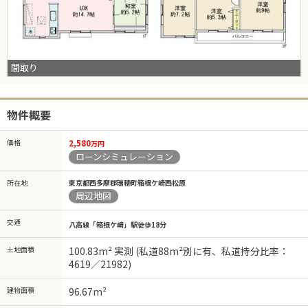
間取り
物件概要
価格
2,580
万円
ローンシミュレーション
所在地
東京都西多摩郡瑞穂町箱根ケ崎西松原
周辺地図
交通
八高線「箱根ケ崎」駅徒歩18分
土地面積
100.83m² 実測 (私道88m²別に有、私道持分比率：
4619／21982)
建物面積
96.67m²