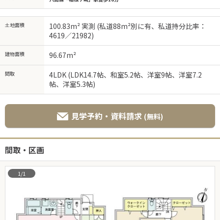
土地面積
100.83m² 実測 (私道88m²別に有、私道持分比率：
4619／21982)
建物面積
96.67m²
間取
4LDK (LDK14.7帖、和室5.2帖、洋室9帖、洋室7.2
帖、洋室5.3帖)
見学予約・資料請求
(無料)
間取・区画
1/1