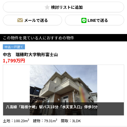
検討リスト
メールで送る
LINEで送る
この物件を見ている人におすすめの物件
中古一戸建て
中古 瑞穂町大字駒形富士山
1,799万円
八高線「箱根ケ崎」駅バス18分「水天宮入口」停歩3分
土地：100.23m² 建物：79.31m² 間取：3LDK