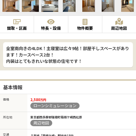
間取・区画
特長・設備
物件概要
周辺地図
全室南向きの4LDK！主寝室は広々9帖！部屋干しスペースがあり
ます！カースペース2台！
内装はとてもきれいな状態の住宅です！
基本情報
価格
2,580
万円
ローンシミュレーション
所在地
東京都西多摩郡瑞穂町箱根ケ崎西松原
周辺地図
交通
八高線「箱根ケ崎」駅徒歩18分