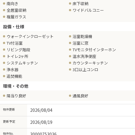
南向き
床下収納
全居室収納
ワイドバルコニー
複層ガラス
設備・仕様
ウォークインクローゼット
浴室乾燥機
TV付浴室
浴室に窓
リビング階段
TVモニタ付インターホン
トイレ2ヶ所
温水洗浄便座
システムキッチン
カウンターキッチン
浄水器
3口以上コンロ
追焚機能
環境・その他
陽当り良好
通風良好
物件更新
2026/08/04
更新予定
2026/08/19
物件No.
30000753036