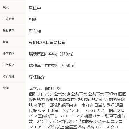
現況
居住中
引渡時期
相談
権利種類
所有権
接道
東側4.2M私道に接道
小学校区
瑞穂第四小学校（370m）
中学校区
瑞穂第二中学校（2050m）
取引態様
専任媒介
設備
本下水、個別LPG
個別プロパン 公営水道 公共下水 公共下水 平坦地 区画
整理地内 整形地 閑静な住宅地 市街地が近い 開発分譲
地内 階建 2階建 部屋向き 南向き 日当り良好 通風
良好 和室 上水道 公営 汚水 下水道 ガス 個別プロ
パン 室内物干し フローリング 複層ガラス 駐車可能台
数 2台可 リビング階段 24時間換気システム エアコ
ン エアコン2台以上 全居室収納 収納スペース クロー