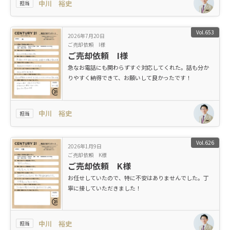
中川 裕史
担当
Vol.653
2026年7月20日
ご売却依頼 I様
ご売却依頼 I様
急なお電話にも関わらずすぐ対応してくれた。話も分か
りやすく納得できて、お願いして良かったです！
中川 裕史
担当
Vol.626
2026年1月9日
ご売却依頼 K様
ご売却依頼 K様
お任せしていたので、特に不安はありませんでした。丁
寧に接していただきました！
中川 裕史
担当