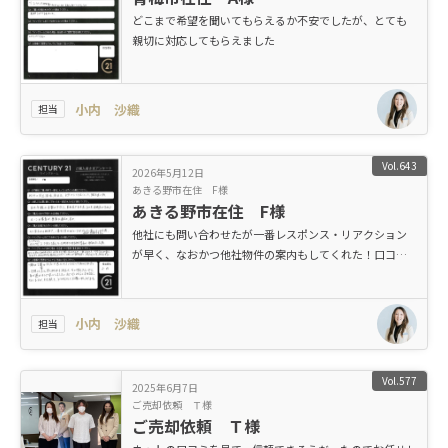
どこまで希望を聞いてもらえるか不安でしたが、とても
親切に対応してもらえました
小内 沙織
担当
Vol.643
2026年5月12日
あきる野市在住 F様
あきる野市在住 F様
他社にも問い合わせたが一番レスポンス・リアクション
が早く、なおかつ他社物件の案内もしてくれた！口コミ
や評判に違わぬ対応でした。
小内 沙織
担当
Vol.577
2025年6月7日
ご売却依頼 Ｔ様
ご売却依頼 Ｔ様