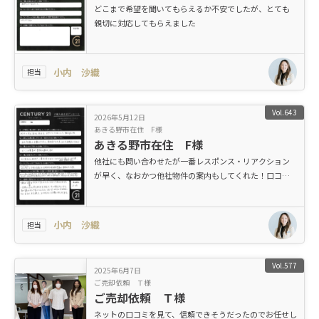
どこまで希望を聞いてもらえるか不安でしたが、とても
親切に対応してもらえました
小内 沙織
担当
Vol.643
2026年5月12日
あきる野市在住 F様
あきる野市在住 F様
他社にも問い合わせたが一番レスポンス・リアクション
が早く、なおかつ他社物件の案内もしてくれた！口コミ
や評判に違わぬ対応でした。
小内 沙織
担当
Vol.577
2025年6月7日
ご売却依頼 Ｔ様
ご売却依頼 Ｔ様
ネットの口コミを見て、信頼できそうだったのでお任せし