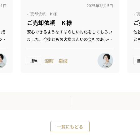
21日
2025年3月15日
ご売却依頼 Ｋ様
ご
ご売却依頼 Ｋ様
ご
。成
安心できるようなすばらしい対応をしてもらい
他
応で
ました。今後ともお客様ほんいの会社であって
と
欲しい
応
き
深町 泉岐
担当
一覧にもどる