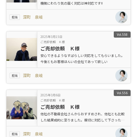
機微にわたり気の届く対応は神対応です!!
深町 泉岐
担当
Vol.558
2025年3月15日
ご売却依頼 Ｋ様
ご売却依頼 Ｋ様
安心できるようなすばらしい対応をしてもらいました。
今後ともお客様ほんいの会社であって欲しい
深町 泉岐
担当
Vol.556
2025年3月6日
ご売却依頼 Ｋ様
ご売却依頼 Ｋ様
他社の不動産会社さんからおすすめされ、他社とも比較
した結果成約に至りました。親切に対応して下さったお
かげで、安心しておまかせできました。
深町 泉岐
担当