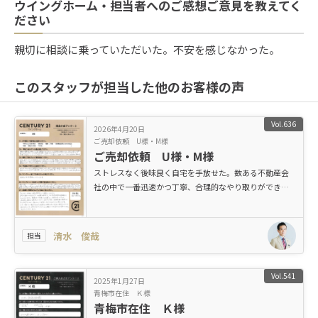
ウイングホーム・担当者へのご感想ご意見を教えてく
ださい
親切に相談に乗っていただいた。不安を感じなかった。
このスタッフが担当した他のお客様の声
Vol.636
2026年4月20日
ご売却依頼 U様・M様
ご売却依頼 U様・M様
ストレスなく後味良く自宅を手放せた。数ある不動産会
社の中で一番迅速かつ丁寧、合理的なやり取りができて
大変満足です！
清水 俊哉
担当
Vol.541
2025年1月27日
青梅市在住 Ｋ様
青梅市在住 Ｋ様