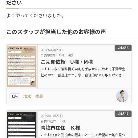
ださい
よくやってくださいました。
このスタッフが担当した他のお客様の声
Vol.636
2026年4月20日
ご売却依頼 U様・M様
ご売却依頼 U様・M様
ストレスなく後味良く自宅を手放せた。数ある不動産会
社の中で一番迅速かつ丁寧、合理的なやり取りができて
大変満足です！
清水 俊哉
担当
Vol.541
2025年1月27日
青梅市在住 Ｋ様
青梅市在住 Ｋ様
こだわり点と妥協点の程よいところで希望の土地が見つ