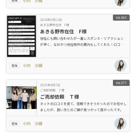
小内 沙織
担当
Vol.643
2026年5月12日
あきる野市在住 F様
あきる野市在住 F様
他社にも問い合わせたが一番レスポンス・リアクション
が早く、なおかつ他社物件の案内もしてくれた！口コミ
や評判に違わぬ対応でした。
小内 沙織
担当
Vol.577
2025年6月7日
ご売却依頼 Ｔ様
ご売却依頼 Ｔ様
ネットの口コミを見て、信頼できそうだったのでお任せし
ましたが、良い方とのご縁が見つかって良かったです。
小内 沙織
担当