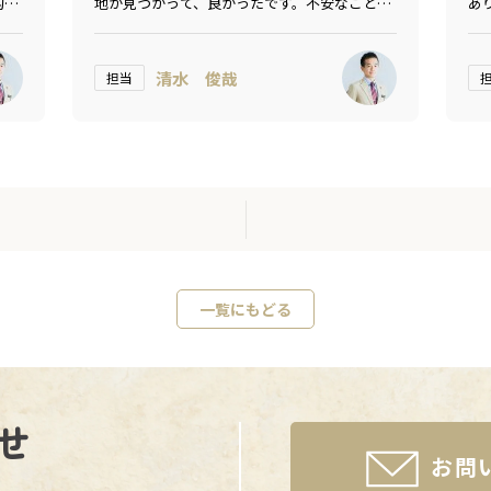
的な
地が見つかって、良かったです。不安なことも
あ
ありますが、とても親切に対応してくれまし
す
た。
清水 俊哉
担当
一覧にもどる
せ
お問