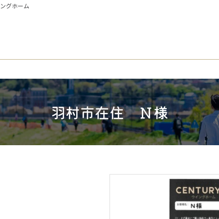
イングホーム
羽村市在住 Ｎ様