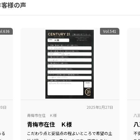
お客様の声
ol.636
Vol.541
20日
2025年1月27日
青梅市在住 Ｋ様
八
青梅市在住 Ｋ様
八
ある
こだわり点と妥協点の程よいところで希望の土
不