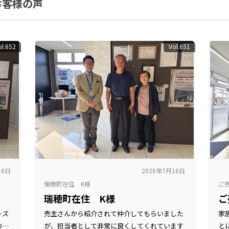
お客様の声
ol.652
Vol.651
16日
2026年7月16日
瑞穂町在住 K様
ご
瑞穂町在住 K様
ご
ーズ
売主さんから紹介されて仲介してもらいました
家
の多
が、担当者として非常に良くしてくれています
と