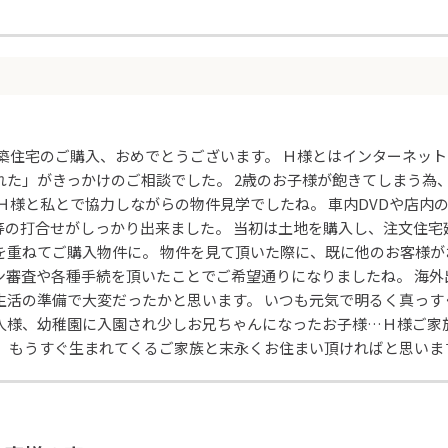
新築住宅のご購入、おめでとうございます。 Ｈ様とはインターネッ
れた」がきっかけのご相談でした。 2歳のお子様が飽きてしまう為
 Ｈ様と私とで協力しながらの物件見学でしたね。 車内DVDや店内
等の打合せがしっかり出来ました。 当初は土地を購入し、注文住宅
を重ねてご購入物件に。 物件を見て頂いた際に、既に他のお客様が
ン審査や各種手続を頂いたことでご希望通りになりましたね。 海外
生活の準備で大変だったかと思います。 いつも元気で明るく真っす
人様、幼稚園に入園され少しお兄ちゃんになったお子様…Ｈ様ご家
。 もうすぐ生まれてくるご家族と末永くお住まい頂ければと思いま