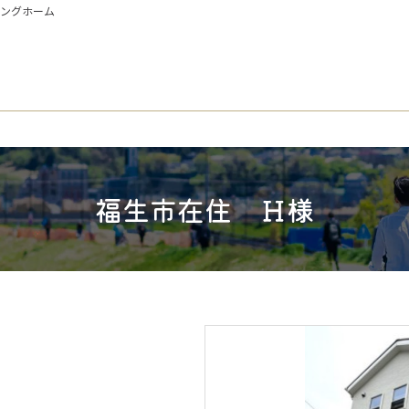
イングホーム
福生市在住 Ｈ様