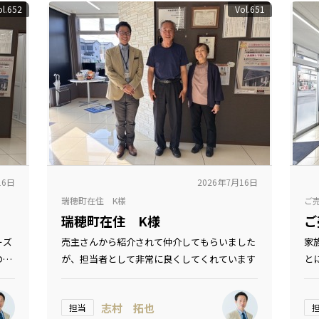
ol.652
Vol.651
16日
2026年7月16日
瑞穂町在住 K様
ご
瑞穂町在住 K様
ご
ーズ
売主さんから紹介されて仲介してもらいました
家
の多
が、担当者として非常に良くしてくれています
と
志村 拓也
担当