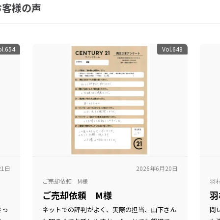
お客様の声
ol.654
Vol.648
21日
2026年6月20日
ご売却依頼 M様
羽
ご売却依頼 M様
羽
さっ
ネットでの評判がよく、実際の担当、山下さん
問