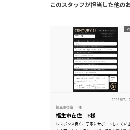
このスタッフが担当した他の
V
2026年7月
福生市在住 F様
福生市在住 F様
レスポンス良く、丁寧にサポートしてくだ