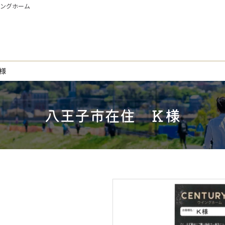
イングホーム
様
八王子市在住 Ｋ様