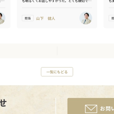
まし
も明るくてお話しやすかった。とても親切で誠
も
りま
実でした。
山下 健人
担当
一覧にもどる
せ
お問