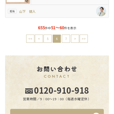
山下 健人
担当
655
51～60
件中
件を表示
<<
<
5
6
7
>
>>
お問い合わせ
CONTACT
0120-910-918
営業時間／9：00〜19：00（毎週水曜定休）