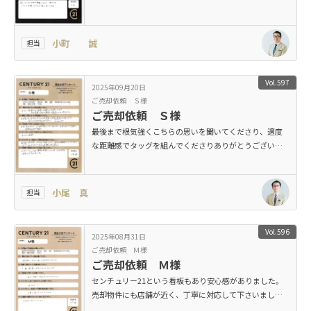
小町 誠
担当
Vol.597
2025年09月20日
ご売却依頼 Ｓ様
ご売却依頼 Ｓ様
最後まで根気強くこちらの思いを聞いてくださり、適度
な距離感でタッグを組んでくださりありがとうございま
した。
小尾 真
担当
Vol.596
2025年08月31日
ご売却依頼 Ｍ様
ご売却依頼 Ｍ様
センチュリー21という看板もあり安心感がありました。
売却物件にも店舗が近く、丁寧に対応して下さいまし
た。