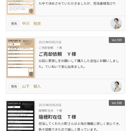
た中で決めさせていただきましたが、担当者様及びウイ
ングホームの地域を熟知されてる総合力の力だと感じま
した。想像していたより早く成約したので、びっくりし
たとともに安心出来ました。
中川 裕史
担当
Vol.599
2025年09月25日
ご売却依頼 Ｙ様
ご売却依頼 Ｙ様
以前に家探しをお願いして購入した会社にお願いしまし
た。ていねいで安心出来ました。
山下 健人
担当
Vol.598
2025年09月20日
瑞穂町在住 Ｔ様
瑞穂町在住 Ｔ様
担当してくれた小町さんは土地の情報に詳しく安心でき、
色々信頼できたので嬉しく思っています。