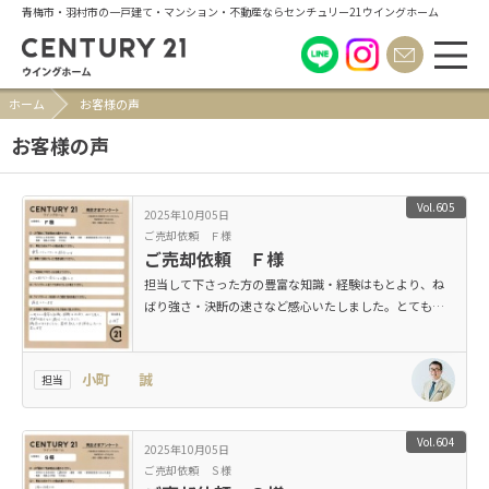
青梅市・羽村市の一戸建て・マンション・不動産ならセンチュリー21ウイングホーム
ホーム
お客様の声
お客様の声
Vol.605
2025年10月05日
ご売却依頼 Ｆ様
ご売却依頼 Ｆ様
担当して下さった方の豊富な知識・経験はもとより、ね
ばり強さ・決断の速さなど感心いたしました。とても満
足しています。
小町 誠
担当
Vol.604
2025年10月05日
ご売却依頼 Ｓ様