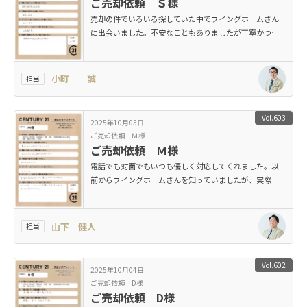
ご売却依頼 Ｓ様
売却の件でいろいろ探していた中でウイングホームさん
に出会いました。不安なこともありましたが丁寧かつ迅
速で、負担を感じずにできたことが良かったです。
小町 誠
担当
Vol.603
2025年10月05日
ご売却依頼 Ｍ様
ご売却依頼 Ｍ様
電話でも対面でもいつも優しく対応してくれました。以
前からウイングホームさんを知っていましたが、実際に
お世話になって良かったと感じています。
山下 健人
担当
Vol.602
2025年10月04日
ご売却依頼 D様
ご売却依頼 D様