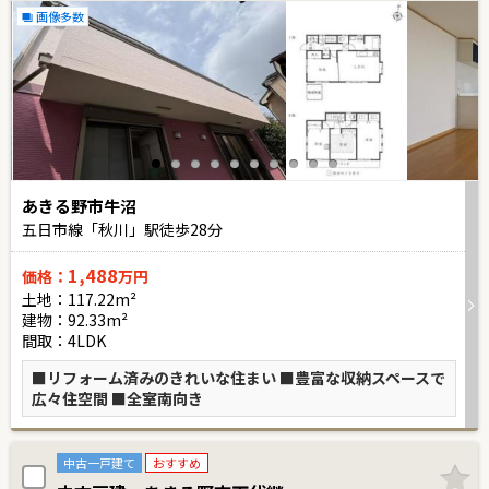
画像多数
あきる野市牛沼
五日市線「秋川」駅徒歩
28
分
1,488
価格：
万円
土地：117.22m²
建物：92.33m²
間取：4LDK
■リフォーム済みのきれいな住まい ■豊富な収納スペースで
広々住空間 ■全室南向き
中古一戸建て
おすすめ