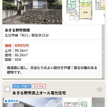
あきる野市雨間
五日市線「秋川」駅徒歩
15
分
690
価格：
万円
土地：99.18m²
建物：66.24m²
間取：4DK
南道路に面し、日当たりのよい庭付き戸建！築古の趣のある
建物です。
中古一戸建て
おすすめ
あきる野市渕上オール電化住宅
画像多数