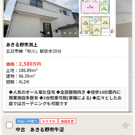
あきる野市渕上
五日市線「秋川」駅徒歩
20
分
2,580
価格：
万円
土地：186.89m²
建物：96.39m²
間取：4LDK
◆人気のオール電化住宅 ◆全部屋南向き ◆徒歩10分圏内に
商業施設多数有 ◆3台駐車可能(車種による) ◆広々としたお
庭ではガーデニングも可能です
中古一戸建て
おすすめ
価格変更
中古 あきる野市牛沼