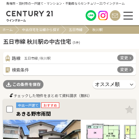
青梅市・羽村市の一戸建て・マンション・不動産ならセンチュリー21ウイングホーム
ホーム
中古住宅を沿線から探す
五日市線
秋川駅
五日市線 秋川駅の中古住宅
(
5
件)
変更
路線
五日市線 / 秋川駅
変更
検索条件
この条件を保存
チェックした物件をまとめて資料請求（無料）
中古一戸建て
おすすめ
あきる野市雨間