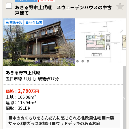
あきる野市上代継 スウェーデンハウスの中古
戸建て
画像多数
物件動画
あきる野市上代継
五日市線「秋川」駅徒歩
17
分
2,780
価格：
万円
土地：166.06m²
建物：115.94m²
間取：3SLDK
■木のぬくもりをふんだんに感じられる北欧風住宅 ■木製
サッシ3層ガラス窓採用 ■ウッドデッキのあるお庭