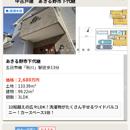
中古戸建 あきる野市下代継
画像多数
あきる野市下代継
五日市線「秋川」駅徒歩
13
分
2,680
価格：
万円
土地：133.39m²
建物：99.22m²
間取：3LDK
22帖越えの広々LDK！洗濯物がたくさん干せるワイドバルコ
ニー！カースペース3台！
中古一戸建て
おすすめ