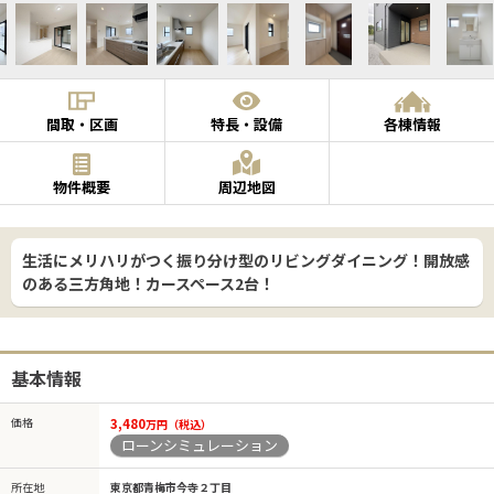
間取・区画
特長・設備
各棟情報
物件概要
周辺地図
生活にメリハリがつく振り分け型のリビングダイニング！開放感
のある三方角地！カースペース2台！
基本情報
価格
3,480
万円（税込）
ローンシミュレーション
所在地
東京都青梅市今寺２丁目