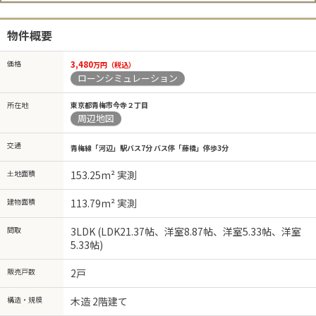
物件概要
価格
3,480
万円（税込）
ローンシミュレーション
所在地
東京都青梅市今寺２丁目
周辺地図
交通
青梅線「河辺」駅バス7分 バス停「藤橋」停歩3分
土地面積
153.25m² 実測
建物面積
113.79m² 実測
間取
3LDK (LDK21.37帖、洋室8.87帖、洋室5.33帖、洋室
5.33帖)
販売戸数
2戸
構造・規模
木造 2階建て