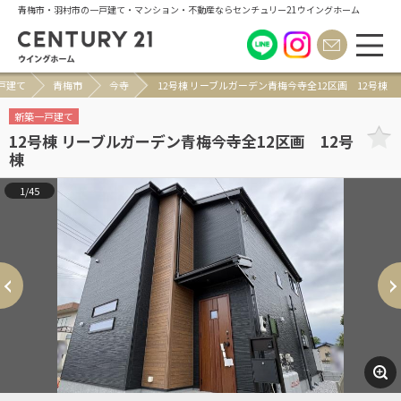
青梅市・羽村市の一戸建て・マンション・不動産ならセンチュリー21ウイングホーム
戸建て
青梅市
今寺
12号棟 リーブルガーデン青梅今寺全12区画 12号棟
新築一戸建て
12号棟 リーブルガーデン青梅今寺全12区画 12号
棟
1/45