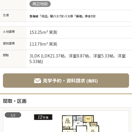
周辺地図
交通
青梅線「河辺」駅バス7分 バス停「藤橋」停歩3分
土地面積
153.25m² 実測
建物面積
113.79m² 実測
間取
3LDK (LDK21.37帖、洋室8.87帖、洋室5.33帖、洋室
5.33帖)
見学予約・資料請求
(無料)
間取・区画
1/2