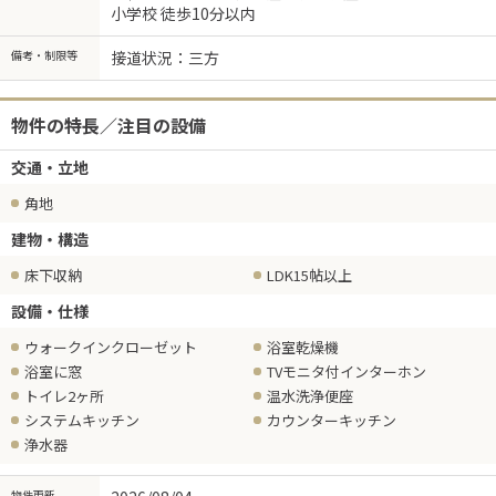
小学校 徒歩10分以内
備考・制限等
接道状況：三方
物件の特長／注目の設備
交通・立地
角地
建物・構造
床下収納
LDK15帖以上
設備・仕様
ウォークインクローゼット
浴室乾燥機
浴室に窓
TVモニタ付インターホン
トイレ2ヶ所
温水洗浄便座
システムキッチン
カウンターキッチン
浄水器
物件更新