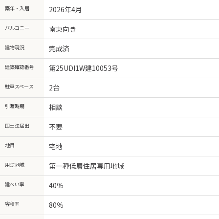
築年・入居
2026年4月
バルコニー
南東向き
建物現況
完成済
建築確認番号
第25UDI1W建10053号
駐車スペース
2台
引渡時期
相談
国土法届出
不要
地目
宅地
用途地域
第一種低層住居専用地域
建ぺい率
40％
容積率
80％