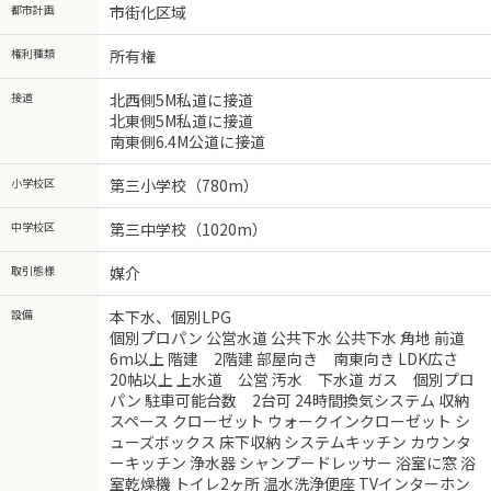
都市計画
市街化区域
権利種類
所有権
接道
北西側5M私道に接道
北東側5M私道に接道
南東側6.4M公道に接道
小学校区
第三小学校（780m）
中学校区
第三中学校（1020m）
取引態様
媒介
設備
本下水、個別LPG
個別プロパン 公営水道 公共下水 公共下水 角地 前道
6m以上 階建 2階建 部屋向き 南東向き LDK広さ
20帖以上 上水道 公営 汚水 下水道 ガス 個別プロ
パン 駐車可能台数 2台可 24時間換気システム 収納
スペース クローゼット ウォークインクローゼット シ
ューズボックス 床下収納 システムキッチン カウンタ
ーキッチン 浄水器 シャンプードレッサー 浴室に窓 浴
室乾燥機 トイレ2ヶ所 温水洗浄便座 TVインターホン