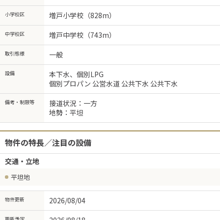
小学校区
増戸小学校（828m）
中学校区
増戸中学校（743m）
取引態様
一般
設備
本下水、個別LPG
個別プロパン 公営水道 公共下水 公共下水
備考・制限等
接道状況：一方
地勢：平坦
物件の特長／注目の設備
交通・立地
平坦地
物件更新
2026/08/04
更新予定
2026/08/18