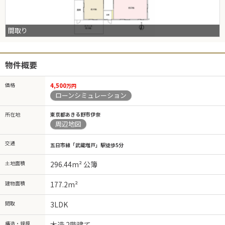
間取り
物件概要
価格
4,500
万円
ローンシミュレーション
所在地
東京都あきる野市伊奈
周辺地図
交通
五日市線「武蔵増戸」駅徒歩5分
土地面積
296.44m² 公簿
建物面積
177.2m²
間取
3LDK
構造・規模
木造 2階建て