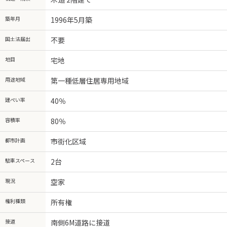
築年月
1996年5月築
国土法届出
不要
地目
宅地
用途地域
第一種低層住居専用地域
建ぺい率
40％
容積率
80％
都市計画
市街化区域
駐車スペース
2台
現況
空家
権利種類
所有権
接道
南側6M道路に接道