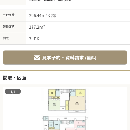
土地面積
296.44m² 公簿
建物面積
177.2m²
間取
3LDK
見学予約・資料請求
(無料)
間取・区画
1/1