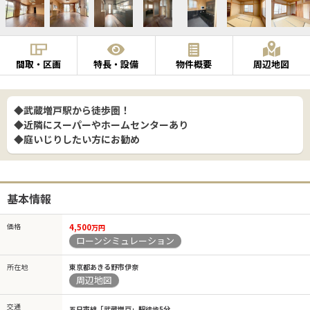
間取・区画
特長・設備
物件概要
周辺地図
◆武蔵増戸駅から徒歩圏！
◆近隣にスーパーやホームセンターあり
◆庭いじりしたい方にお勧め
基本情報
価格
4,500
万円
ローンシミュレーション
所在地
東京都あきる野市伊奈
周辺地図
交通
五日市線「武蔵増戸」駅徒歩5分