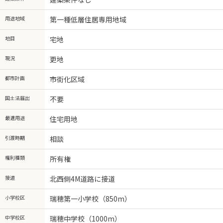
用途地域
第一種低層住居専用地域
地目
宅地
現況
更地
都市計画
市街化区域
国土法届出
不要
最適用途
住宅用地
引渡時期
相談
権利種類
所有権
接道
北西側4M道路に接道
小学校区
瑞穂第一小学校（850m）
中学校区
瑞穂中学校（1000m）