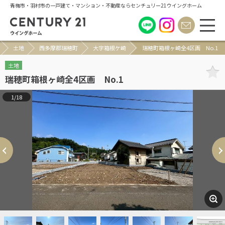
青梅市・羽村市の一戸建て・マンション・不動産ならセンチュリー21ウイングホーム
土地
西多摩郡瑞穂町
大字箱根ケ崎
瑞穂町箱根ヶ崎全4区画 No.1
土地
瑞穂町箱根ヶ崎全4区画 No.1
1/18