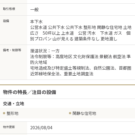
取引態様
一般
設備
本下水
公営水道 公共下水 公共下水 整形地 閑静な住宅地 土地
広さ 50坪以上 上水道 公営 汚水 下水道 ガス 個
別プロパン 山が見える 建築条件なし 更地渡し
備考・制限等
接道状況：一方
法令制限等：高度地区 文化財保護法 景観法 航空法 準
防火地域
宅地造成及び特定盛土等規制法、自然公園法、首都圏
近郊緑地保全法、重要土地調査法
物件の特長／注目の設備
交通・立地
整形地
閑静な住宅地
物件更新
2026/08/04