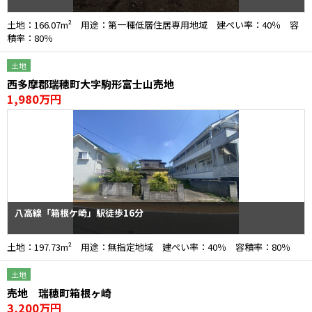
土地：166.07m² 用途：第一種低層住居専用地域 建ぺい率：40％ 容
積率：80％
土地
西多摩郡瑞穂町大字駒形富士山売地
1,980万円
八高線「箱根ケ崎」駅徒歩16分
土地：197.73m² 用途：無指定地域 建ぺい率：40％ 容積率：80％
土地
売地 瑞穂町箱根ヶ崎
3,200万円