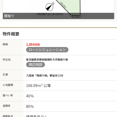
間取り
物件概要
価格
1,850
万円
ローンシミュレーション
所在地
東京都西多摩郡瑞穂町大字箱根ケ崎
周辺地図
交通
八高線「箱根ケ崎」駅徒歩12分
土地面積
166.09m² 公簿
建ぺい率
40％
容積率
80％
建築条件
建築条件なし