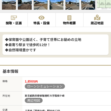
間取・区画
特長・設備
物件概要
周辺地図
◆保育園や公園近く、子育て世帯にお勧めの立地
◆最寄り駅まで徒歩約12分！
◆自然環境豊かです
基本情報
価格
1,850
万円
ローンシミュレーション
所在地
東京都西多摩郡瑞穂町大字箱根ケ崎
周辺地図
交通
八高線「箱根ケ崎」駅徒歩12分