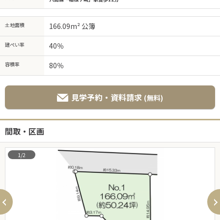
土地面積
166.09m² 公簿
建ぺい率
40％
容積率
80％
見学予約・資料請求
(無料)
間取・区画
1/2