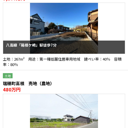
八高線「箱根ケ崎」駅徒歩7分
土地：267m² 用途：第一種低層住居専用地域 建ぺい率：40％ 容積
率：80％
土地
瑞穂町高根 売地（農地）
480万円