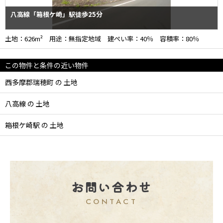
八高線「箱根ケ崎」駅徒歩25分
土地：626m² 用途：無指定地域 建ぺい率：40％ 容積率：80％
この物件と条件の近い物件
西多摩郡瑞穂町 の 土地
八高線 の 土地
箱根ケ崎駅 の 土地
お問い合わせ
CONTACT