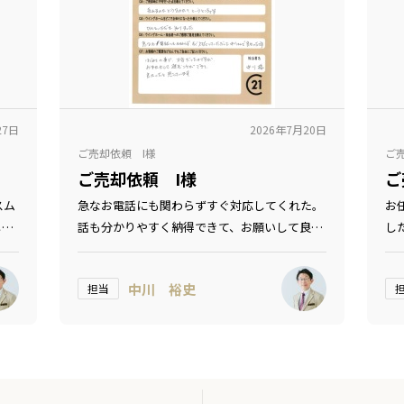
27日
2026年7月20日
ご売却依頼 I様
ご
ご売却依頼 I様
ご
スム
急なお電話にも関わらずすぐ対応してくれた。
お
じの
話も分かりやすく納得できて、お願いして良か
し
ったです！
中川 裕史
担当