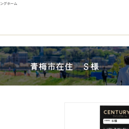
イングホーム
青梅市在住 Ｓ様